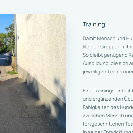
Training
Damit Mensch und Hund
kleinen Gruppen mit m
So bleibt genügend Ra
Ausbildung, die sich 
jeweiligen Teams orien
Eine Trainingseinheit
und ergänzenden Übun
Fähigkeiten des Hund
zwischen Mensch und
fortgeschrittenen Tea
in seiner Entwicklung