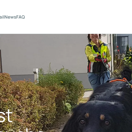
ail
News
FAQ
st