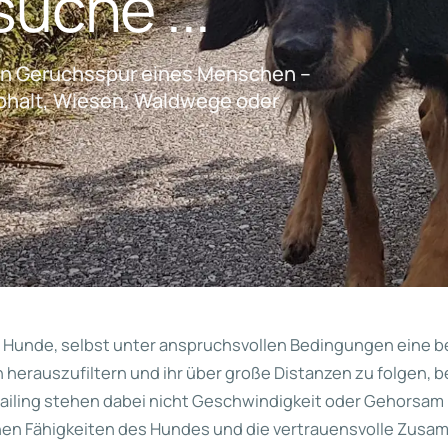
uche ...
gen Geruchsspur eines Menschen –
phalt, Wiesen, Waldwege oder
r Hunde, selbst unter anspruchsvollen Bedingungen eine 
herauszufiltern und ihr über große Distanzen zu folgen,
ailing stehen dabei nicht Geschwindigkeit oder Gehorsam
hen Fähigkeiten des Hundes und die vertrauensvolle Zusa