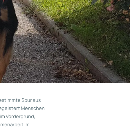
bestimmte Spur aus
 begeistert Menschen
 im Vordergrund,
mmenarbeit im