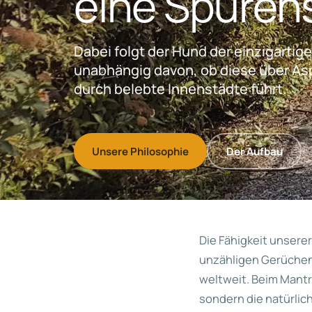
eine Spurens
Dabei folgt der Hund der einzigarti
unabhängig davon, ob diese über As
durch belebte Innenstädte führt.
Unsere Philosophie
Der Aufbau
Die Fähigkeit unsere
unzähligen Gerüchen 
weltweit. Beim Mantr
sondern die natürlic