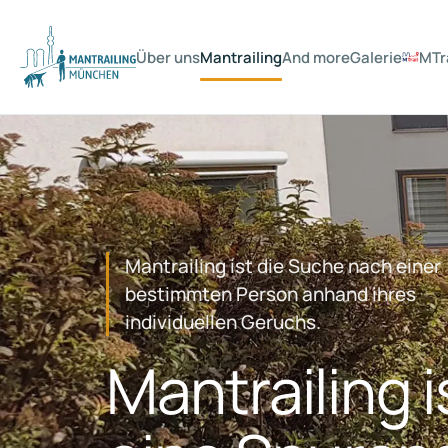
Über uns
Mantrailing
And more
Galerie
MTr
Mantrailing ist die Suche nach einer
bestimmten Person anhand ihres
individuellen Geruchs.
Mantrailing i