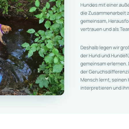
Hundes mit einer auß
die Zusammenarbeit 
gemeinsam, Herausfor
vertrauen und als Te
Deshalb legen wir gro
der Hund und Hundefü
gemeinsam erlernen. D
der Geruchsdifferenz
Mensch lernt, seinen 
interpretieren und ihn