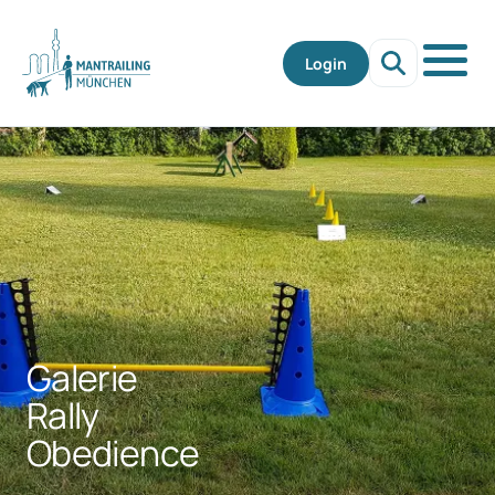
Login
Galerie
Rally
Obedience